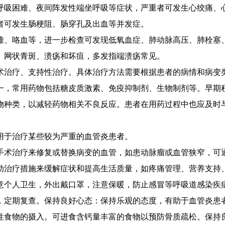
吸困难、夜间阵发性端坐呼吸等症状，严重者可发生心绞痛、
可发生肠梗阻、肠穿孔及出血等并发症。
、咯血等，进一步检查可发现低氧血症、肺动脉高压、肺栓塞
网状青斑、溃疡和坏疽，多发指端溃疡常见。
治疗、支持性治疗。具体治疗方法需要根据患者的病情和病变
，常用药物包括糖皮质激素、免疫抑制剂、生物制剂等。早期积
物种类，以减轻药物相关不良反应。患者在用药过程中也应及时
于治疗某些较为严重的血管炎患者。
术治疗来修复或替换病变的血管，如患动脉瘤或血管狭窄，可
治疗措施来缓解症状和提高生活质量，如疼痛管理、营养支持
个人卫生，外出戴口罩，注意保暖，防止感冒等呼吸道感染疾病
，定期复查。保持良好心态：保持乐观的态度，有助于血管炎患
食物的摄入。可进食含钙量丰富的食物以预防骨质疏松。保持良