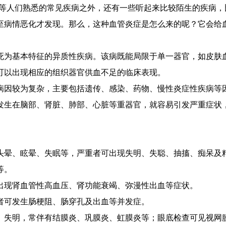
等人们熟悉的常见疾病之外，还有一些听起来比较陌生的疾病，
至病情恶化才发现。那么，这种血管炎症是怎么来的呢？它会给
。
为基本特征的异质性疾病。该病既能局限于单一器官，如皮肤血
可以出现相应的组织器官供血不足的临床表现。
因较为复杂，主要包括遗传、感染、药物、慢性炎症性疾病等因
发生在脑部、肾脏、肺部、心脏等重器官，就容易引发严重症状
晕、眩晕、失眠等，严重者可出现失明、失聪、抽搐、痴呆及精
等。
现肾血管性高血压、肾功能衰竭、弥漫性出血等症状。
可发生肠梗阻、肠穿孔及出血等并发症。
失明，常伴有结膜炎、巩膜炎、虹膜炎等；眼底检查可见视网膜