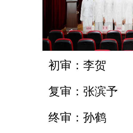
初审：李贺
复审：张滨予
终审：孙鹤