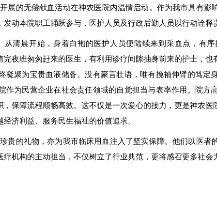
院开展
的
无偿献血活动在神农医院内温情启动。作为我市具有影
，发动本院职工踊跃参与，医护人员及行政后勤人员以行动诠释
。从清晨开始，身着白袍的医护人员便陆续来到采血点，有序
值完夜班匆匆赶来的医生，有利用诊疗间隙抽身前来的护士，也
终凝聚为宝贵血液储备。没有豪言壮语，唯有挽袖伸臂的笃定
院作为民营企业在社会责任领域的自觉担当与表率作用。院方
织，保障流程顺畅高效
。
这不仅是一次爱心的接力，更是神农医
越经济利益、服务民生福祉的价值追求。
最珍贵的礼物，亦为我市临床用血注入了坚实保障。他们以医者
医疗机构的主动担当，不仅树立了行业典范，更将感召更多社会