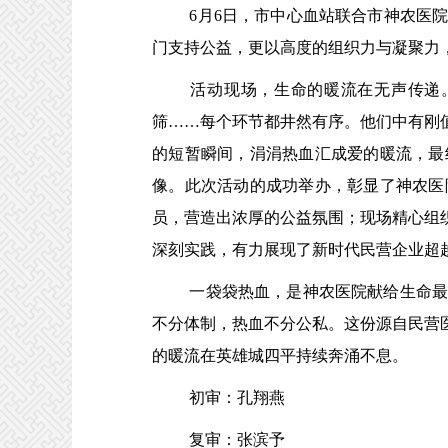
6
月
6
日，市中心血站联合
市
神农医
门支持公益，更以高度的组织力与凝聚力
活动现场，生命的暖流在无声传递
筛
……每个环节都井然有序。他们中有刚
的短暂瞬间，涓涓热血汇成爱的暖流，最
像。此次活动的成功举办，彰显了神农医
员，营造出浓厚的公益氛围；现场精心组
深刻实践，有力展现了新时代民营企业超
一袋袋热血，是神农医院献给生命
不分体制，热血不分公私。这份源自民营
的暖流在英雄城四平持续奔涌不息。
初审：孔翔燕
复审：张滨予